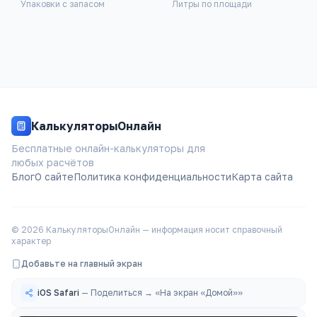
Упаковки с запасом
Литры по площади
Строительство
Авто
Конвертеры
КалькуляторыОнлайн
Генераторы
Бесплатные онлайн-калькуляторы для
любых расчётов
Дата и время
Блог
О сайте
Политика конфиденциальности
Карта сайта
Математика
©
2026
КалькуляторыОнлайн — информация носит справочный
Повседневные
характер
Добавьте на главный экран
Добавить на главный экран
iOS Safari
—
Поделиться → «На экран «Домой»»
iOS Safari
—
Поделиться → «На экран «Домой»»