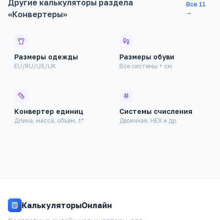
Другие калькуляторы раздела
Все
11
→
«
Конвертеры
»
Размеры одежды
Размеры обуви
EU/RU/US/UK
Все системы + см
Финансовые
Здоровье
Конвертер единиц
Системы счисления
Длина, масса, объём, t°
Двоичная, HEX и др.
Строительство
Авто
Конвертеры
КалькуляторыОнлайн
Генераторы