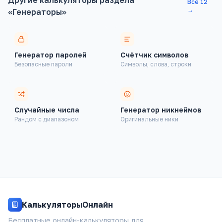
Другие калькуляторы раздела
Все
12
→
«
Генераторы
»
Генератор паролей
Счётчик символов
Безопасные пароли
Символы, слова, строки
Финансовые
Здоровье
Случайные числа
Генератор никнеймов
Рандом с диапазоном
Оригинальные ники
Строительство
Авто
Конвертеры
КалькуляторыОнлайн
Генераторы
Бесплатные онлайн-калькуляторы для