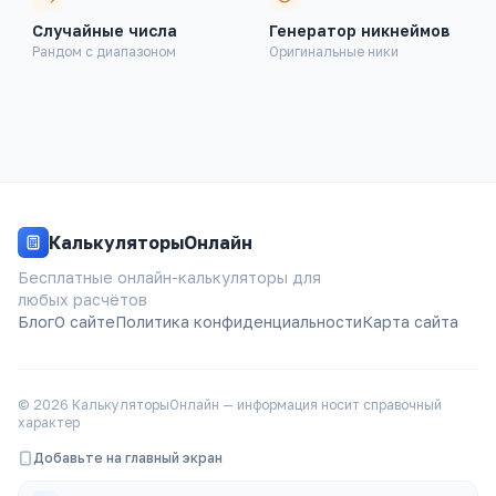
Здоровье
Случайные числа
Генератор никнеймов
Рандом с диапазоном
Оригинальные ники
Строительство
Авто
Конвертеры
КалькуляторыОнлайн
Генераторы
Бесплатные онлайн-калькуляторы для
любых расчётов
Дата и время
Блог
О сайте
Политика конфиденциальности
Карта сайта
Математика
©
2026
КалькуляторыОнлайн — информация носит справочный
Повседневные
характер
Добавьте на главный экран
Добавить на главный экран