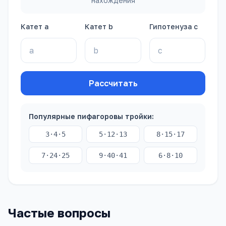
нахождения
Катет a
Катет b
Гипотенуза c
Рассчитать
Популярные пифагоровы тройки:
3
·
4
·
5
5
·
12
·
13
8
·
15
·
17
7
·
24
·
25
9
·
40
·
41
6
·
8
·
10
Частые вопросы