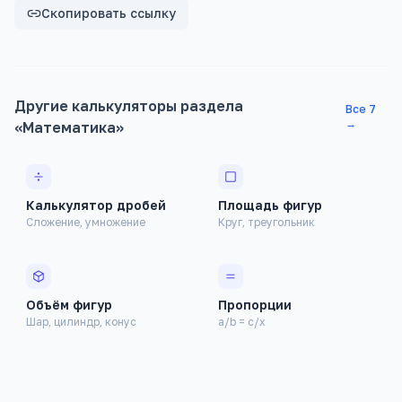
Скопировать ссылку
Другие калькуляторы раздела
Все
7
→
«
Математика
»
Калькулятор дробей
Площадь фигур
Сложение, умножение
Круг, треугольник
Финансовые
Здоровье
Объём фигур
Пропорции
Шар, цилиндр, конус
a/b = c/x
Строительство
Авто